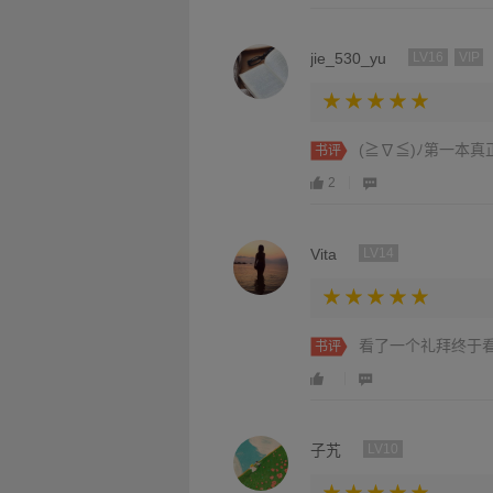
jie_530_yu
LV16
VIP
(≧∇≦)ﾉ第一本
书评
2
Vita
LV14
看了一个礼拜终于看
书评
子艽
LV10