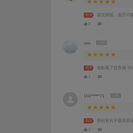
英文原版，虽然不
书评
8
oioi
LV8
电影看了好多遍 书
书评
1
156******71
LV6
特别有利于提高英
书评
4