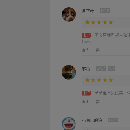
月下叶
LV18
英文原版看起来和
书评
出来。
6
麻烦
LV17
VIP
简单但不失优美，
书评
1
小嘴巴的狼
LV15