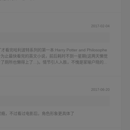
2017-02-04
哈利波特系列的第一本:Harry Potter and Philosophe
是我迄今为止最快看完的英文小说，前后耗时不到一星期(这两天懒觉
了厕所也懒得上了…)。情节引人入胜，不愧是家喻户晓的神
的Ron、机智的Hermione，这些形象想必早已成为奇幻故事的
我们Muggle们的幸运。在我们的童年，或许很多人都曾对着
待着窗外遥远的天边，有一只猫头鹰正携着一封来自Hogwart
黄昏的晚霞，从云端飞来…😌
2017-06-20
过瘾，不过看过电影后，角色形象更具体了