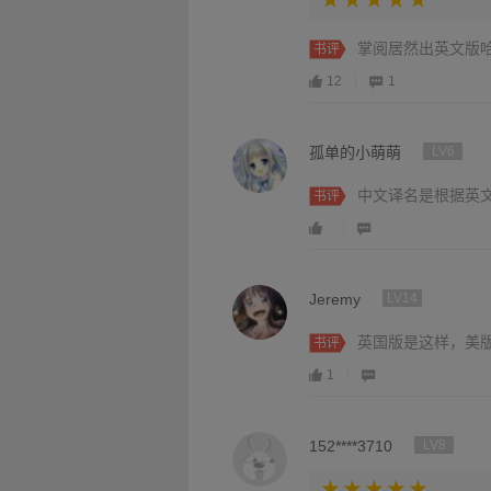
掌阅居然出英文版
书评
12
1
孤单的小萌萌
LV6
中文译名是根据英
书评
Jeremy
LV14
英国版是这样，美版Sorc
书评
1
152****3710
LV8