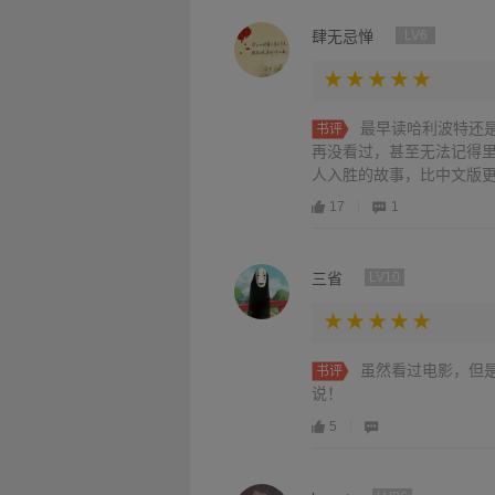
肆无忌惮
LV6
最早读哈利波特还
书评
再没看过，甚至无法记得
人入胜的故事，比中文版
17
1
三省
LV10
虽然看过电影，但
书评
说！
5