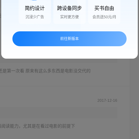
简约设计
跨设备同步
买书自由
能全部读下来，但断断续续读些段落，也是很有趣的。
沉浸少广告
实时更方便
会员送50元/月
前往新版本
2017-08-16
还是第一次看 原来有这么多东西是电影没交代的
2017-12-16
语阅读能力，尤其是在看过电影的前提下