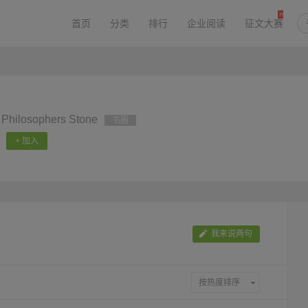
首页
分类
排行
企业阅读
征文大赛
e Philosophers Stone
书圈
+ 加入
我来说两句
按热度排序