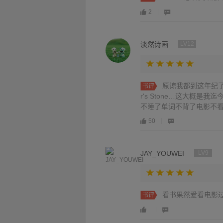
2
淡然诗画
LV12
原谅我都到这年纪了才看完
书评
r's Stone…这大概
不睡了单词不背了电影不看
作啊。勇敢的Harry、热情
50
经典人物，能够认识他们是
家里的长扫帚静静幻想，期
s的录取通知书，迎着金色
JAY_YOUWEI
LV9
看书果然爱看电影
书评