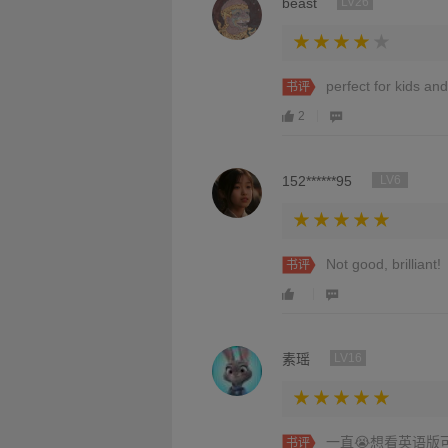
beast
LV26
perfect for kids and
书评
2
152******95
LV6
Not good, brilliant!
书评
素瑶
LV16
一直😭想看英语版
书评