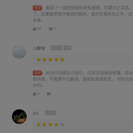
粗读了一遍觉得说的很有道理。打算付之实践。
书评
了。如果能够像作者说的那样，或许在我有生之年，还
幸事。
50
7
八脚虫
LV19
VIP
给出行动建议与指引，内容交流通俗易懂。给出
书评
或场景，不需要中文翻译，直接贴英语标签。 同时也
大的。
3
小L
LV19