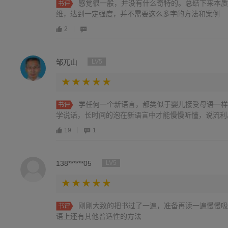
感觉很一般，并没有什么奇特的。总结下来本质
书评
维，达到一定强度，并不需要这么多字的方法和案例
2
邹兀山
LV5
学任何一个新语言，都类似于婴儿接受母语一样
书评
学说话，长时间的泡在新语言中才能慢慢听懂，说流利
19
1
138******05
LV5
刚刚大致的把书过了一遍，准备再读一遍慢慢吸
书评
语上还有其他普适性的方法