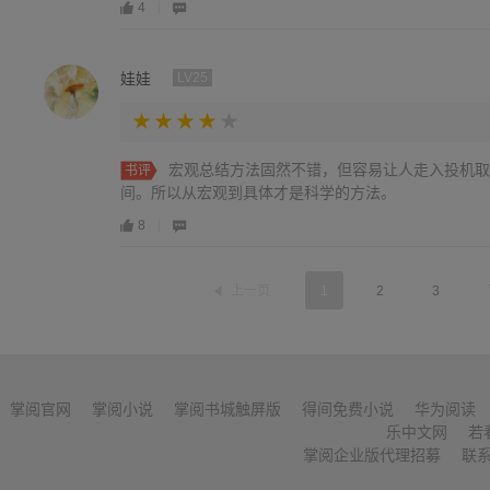
4
娃娃
LV25
宏观总结方法固然不错，但容易让人走入投机取
书评
间。所以从宏观到具体才是科学的方法。
8
上一页
1
2
3
掌阅官网
掌阅小说
掌阅书城触屏版
得间免费小说
华为阅读
乐中文网
若
掌阅企业版代理招募
联