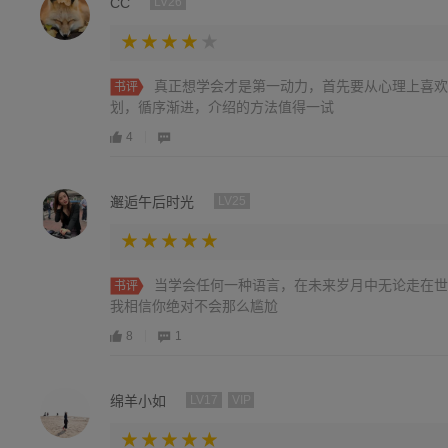
CC
LV26
真正想学会才是第一动力，首先要从心理上喜欢
书评
划，循序渐进，介绍的方法值得一试
4
邂逅午后时光
LV25
当学会任何一种语言，在未来岁月中无论走在世
书评
我相信你绝对不会那么尴尬
8
1
绵羊小如
LV17
VIP