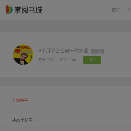
首页
6个月学会任何一种外语
书圈
成员 9510
帖子 1180
+ 加入
全部帖子
共99个帖子