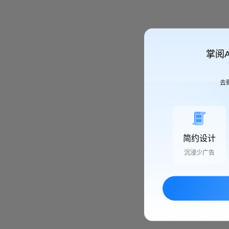
掌阅
去
简约设计
沉浸少广告