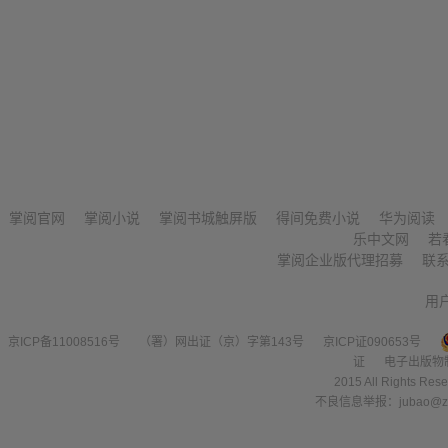
掌阅官网
掌阅小说
掌阅书城触屏版
得间免费小说
华为阅读
乐中文网
若
掌阅企业版代理招募
联
用
京ICP备11008516号
（署）网出证（京）字第143号
京ICP证090653号
证
电子出版物
2015 All Right
不良信息举报：jubao@zha