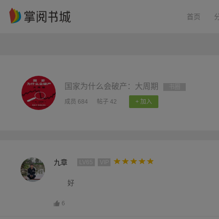
首页
国家为什么会破产：大周期
书圈
成员 684
帖子 42
+ 加入
九章
LV65
VIP
好
6