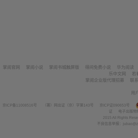
掌阅官网
掌阅小说
掌阅书城触屏版
得间免费小说
华为阅读
乐中文网
若
掌阅企业版代理招募
联
用
京ICP备11008516号
（署）网出证（京）字第143号
京ICP证090653号
证
电子出版物
2015 All Right
不良信息举报：jubao@zha