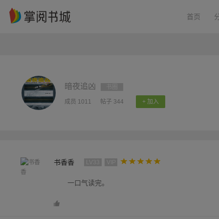
首页
暗夜追凶
书圈
成员 1011
帖子 344
+ 加入
书香香
LV33
VIP
一口气读完。