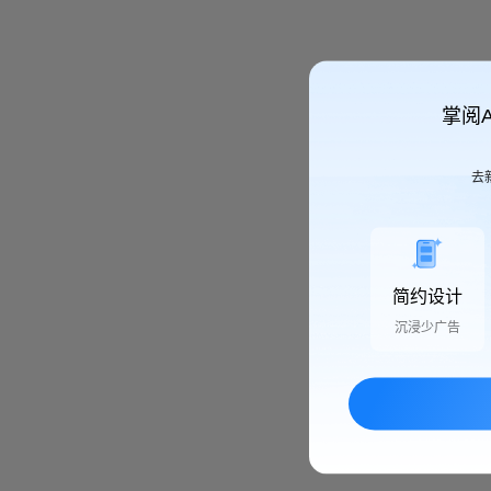
掌阅
去
简约设计
沉浸少广告