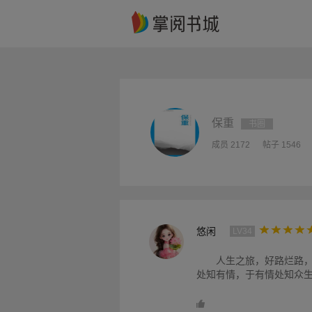
保重
书圈
成员 2172
帖子 1546
悠闲
LV34
人生之旅，好路烂路
处知有情，于有情处知众生。