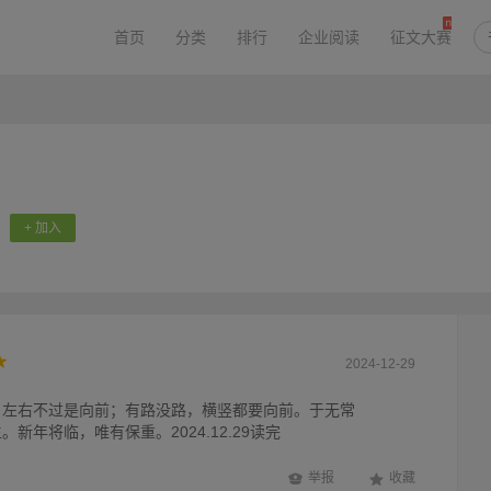
首页
分类
排行
企业阅读
征文大赛
+ 加入
2024-12-29
，左右不过是向前；有路没路，横竖都要向前。于无常
新年将临，唯有保重。2024.12.29读完
举报
收藏