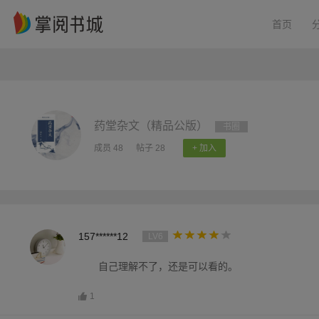
首页
药堂杂文（精品公版）
书圈
成员 48
帖子 28
+ 加入
157******12
LV6
自己理解不了，还是可以看的。
1