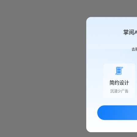
掌阅
去
简约设计
沉浸少广告