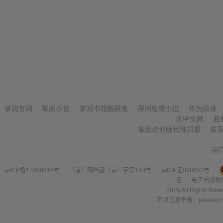
掌阅官网
掌阅小说
掌阅书城触屏版
得间免费小说
华为阅读
乐中文网
若
掌阅企业版代理招募
联
用
京ICP备11008516号
（署）网出证（京）字第143号
京ICP证090653号
证
电子出版物
2015 All Right
不良信息举报：jubao@zha