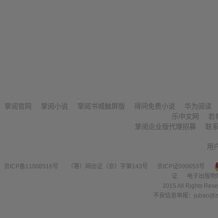
掌阅官网
掌阅小说
掌阅书城触屏版
得间免费小说
华为阅读
乐中文网
若
掌阅企业版代理招募
联
用
京ICP备11008516号
（署）网出证（京）字第143号
京ICP证090653号
证
电子出版物
2015 All Right
不良信息举报：jubao@zha