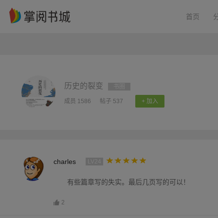
首页
历史的裂变
书圈
成员 1586
帖子 537
+ 加入
charles
LV24
有些篇章写的失实。最后几页写的可以！
2