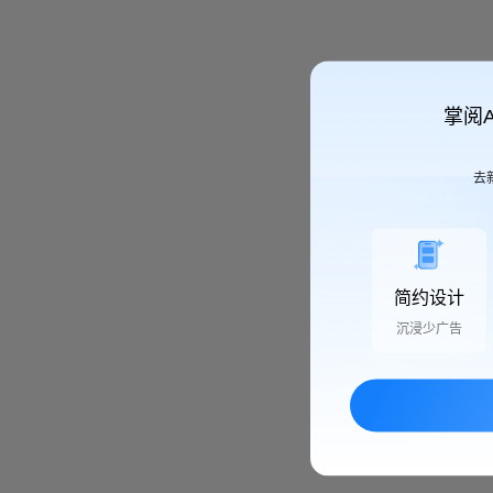
掌阅
去
简约设计
沉浸少广告