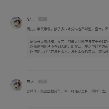
忘记
LV30
历史，半真半假，掺了多少水分谁也不知道，皇帝，不
愿做长风绕战旗：秦二世的最大问题应该在于他对赵
赵高是把他从小养到大的，胡亥从小生活中的方方面
同时他自己也并没有长大，没有太强的主见，然后就
高…………就被糊弄了。
忘记
LV30
既得李一集团盘根错节，牵一打而动全身，得罪年太广