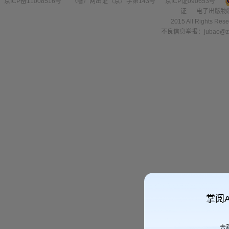
京ICP备11008516号
（署）网出证（京）字第143号
京ICP证090653号
证
电子出版物
2015 All Right
不良信息举报：jubao@zha
掌阅
去