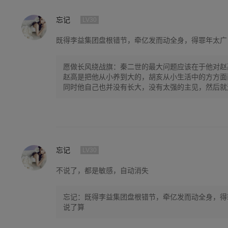
忘记
LV30
既得李益集团盘根错节，牵亿发而动全身，得罪年太广
愿做长风绕战旗：秦二世的最大问题应该在于他对赵
赵高是把他从小养到大的，胡亥从小生活中的方方面
同时他自己也并没有长大，没有太强的主见，然后就
高…………就被糊弄了。
忘记
LV30
不说了，都是敏感，自动消失
忘记：既得李益集团盘根错节，牵亿发而动全身，得
说了算