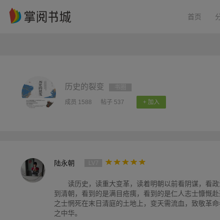
首页
历史的裂变
书圈
成员 1588
帖子 537
+ 加入
陆永朝
LV7
读历史，读重大变革，读着明朝以前看阴谋，看政
到清朝，看到的是满目疮痍，看到的是仁人志士慷慨赴
之士惘死在末日清庭的土地上，变天需流血，致敬革命
之中华。