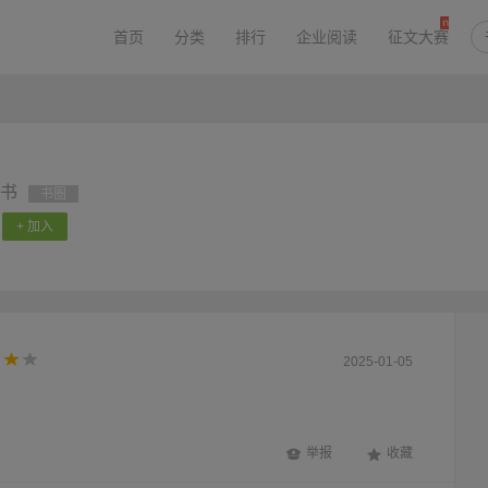
首页
分类
排行
企业阅读
征文大赛
书
书圈
+ 加入
2025-01-05
举报
收藏