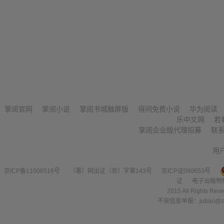
掌阅官网
掌阅小说
掌阅书城触屏版
得间免费小说
华为阅读
乐中文网
若
掌阅企业版代理招募
联
用
京ICP备11008516号
（署）网出证（京）字第143号
京ICP证090653号
证
电子出版物
2015 All Right
不良信息举报：jubao@zha