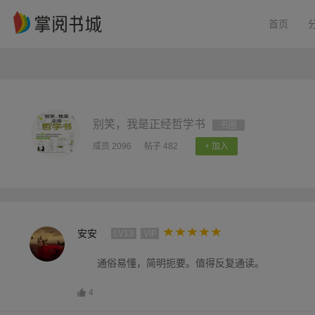
首页
别笑，我是正经哲学书
书圈
成员 2096
帖子 482
+ 加入
安安
LV13
VIP
通俗易懂，简明扼要。值得反复通读。
4