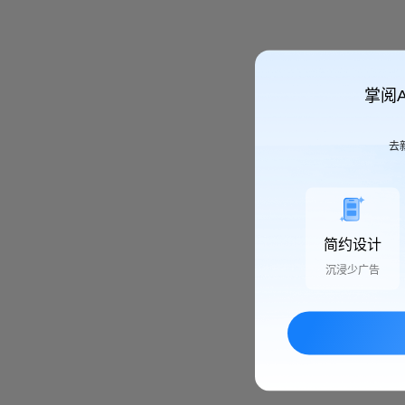
掌阅
去
简约设计
沉浸少广告