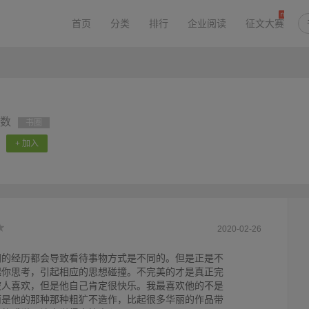
首页
分类
排行
企业阅读
征文大赛
数
书圈
+ 加入
2020-02-26
同的经历都会导致看待事物方式是不同的。但是正是不
起你思考，引起相应的思想碰撞。不完美的才是真正完
被人喜欢，但是他自己肯定很快乐。我最喜欢他的不是
而是他的那种那种粗犷不造作，比起很多华丽的作品带