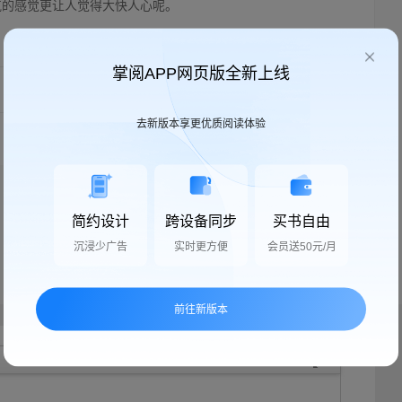
气的感觉更让人觉得大快人心呢。
举报
收藏
掌阅APP网页版全新上线
按时间顺序
只看楼主
去新版本享更优质阅读体验
简约设计
跨设备同步
买书自由
沉浸少广告
实时更方便
会员送50元/月
前往新版本