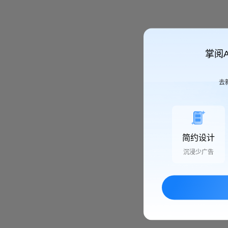
掌阅
去
简约设计
沉浸少广告