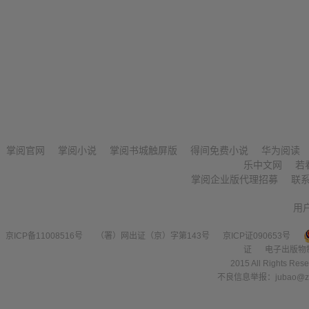
掌阅官网
掌阅小说
掌阅书城触屏版
得间免费小说
华为阅读
乐中文网
若
掌阅企业版代理招募
联
用
京ICP备11008516号
（署）网出证（京）字第143号
京ICP证090653号
证
电子出版物
2015 All Right
不良信息举报：jubao@zha