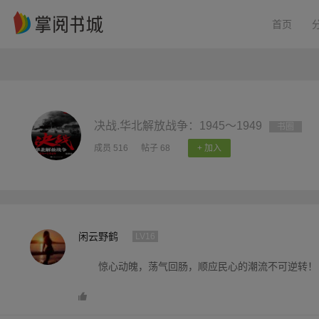
首页
决战.华北解放战争：1945～1949
书圈
成员 516
帖子 68
+ 加入
闲云野鹤
LV16
惊心动魄，荡气回肠，顺应民心的潮流不可逆转！