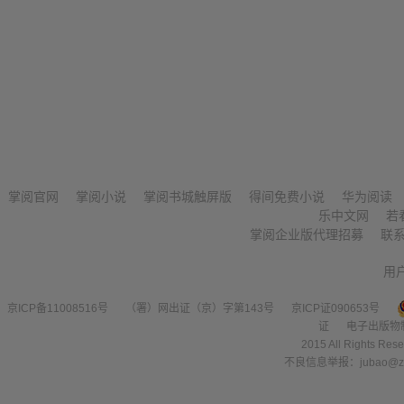
掌阅官网
掌阅小说
掌阅书城触屏版
得间免费小说
华为阅读
乐中文网
若
掌阅企业版代理招募
联
用
京ICP备11008516号
（署）网出证（京）字第143号
京ICP证090653号
证
电子出版物
2015 All Right
不良信息举报：jubao@zha