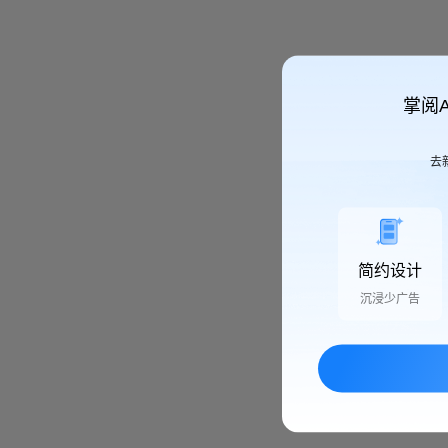
掌阅
去
简约设计
沉浸少广告