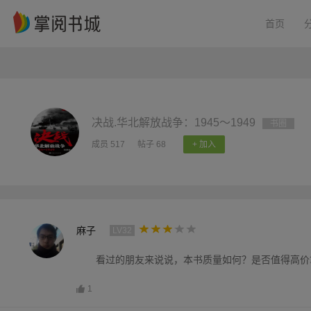
首页
决战.华北解放战争：1945～1949
书圈
成员 517
帖子 68
+ 加入
麻子
LV32
看过的朋友来说说，本书质量如何？是否值得高价
1