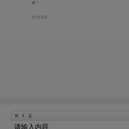
7
共0条回复