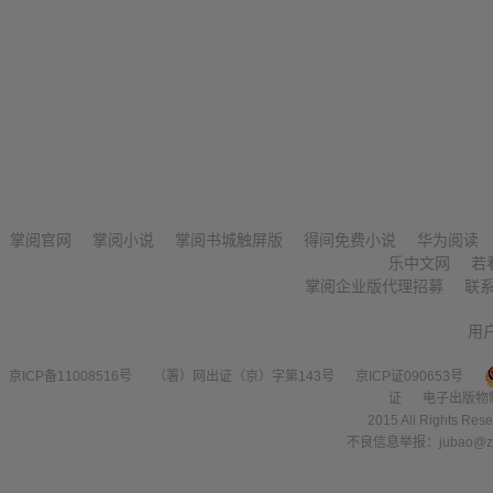
掌阅官网
掌阅小说
掌阅书城触屏版
得间免费小说
华为阅读
乐中文网
若
掌阅企业版代理招募
联
用
京ICP备11008516号
（署）网出证（京）字第143号
京ICP证090653号
证
电子出版物
2015 All Right
不良信息举报：jubao@zha