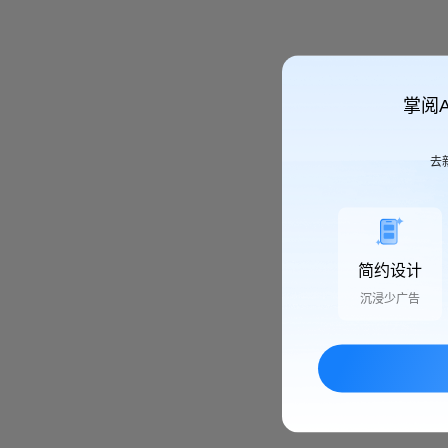
掌阅
去
简约设计
沉浸少广告