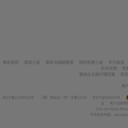
掌阅官网
掌阅小说
掌阅书城触屏版
得间免费小说
华为阅读
乐中文网
若
掌阅企业版代理招募
联
用
京ICP备11008516号
（署）网出证（京）字第143号
京ICP证090653号
证
电子出版物
2015 All Right
不良信息举报：jubao@zha