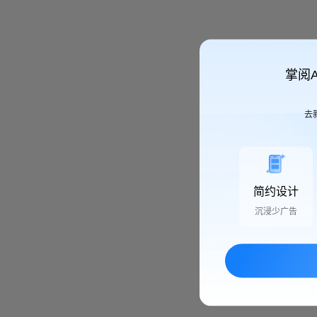
掌阅
去
简约设计
沉浸少广告