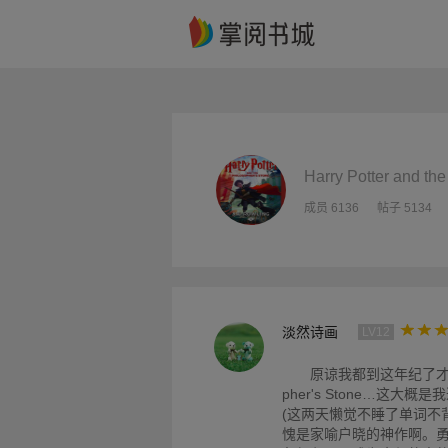
Harry Potter and th
成员 6136
帖子 5134
淡然诗画
LV12
原谅我都到这年纪了才看完哈
pher's Stone…这
(这两天懒觉不睡了单词不
愧是家喻户晓的神作啊。勇敢的