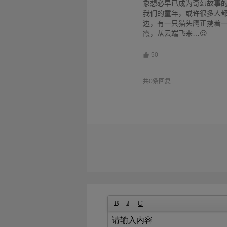
象想必早已成为奇幻故事的
我们的童年，或许很多人
边，有一只猫头鹰正携着一封
霞，从云端飞来…😌
50
共0条回复