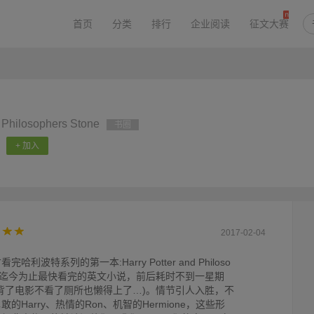
首页
分类
排行
企业阅读
征文大赛
e Philosophers Stone
书圈
+ 加入
2017-02-04
利波特系列的第一本:Harry Potter and Philoso
大概是我迄今为止最快看完的英文小说，前后耗时不到一星期
背了电影不看了厕所也懒得上了…)。情节引人入胜，不
Harry、热情的Ron、机智的Hermione，这些形