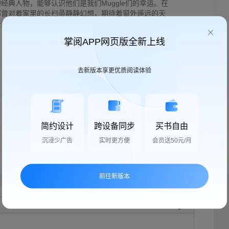
经典人物，能够认识他们是我们Muggle们的幸运。在
都曾对着家里的长扫帚静静幻想，期待着窗外遥远的天
来自Hogwarts的录取通知书，迎着金色黄昏的晚
掌阅APP网页版全新上线
举报
收藏
去新版本享更优质阅读体验
按时间顺序
只看楼主
简约设计
跨设备同步
买书自由
沉浸少广告
实时更方便
会员送50元/月
前往新版本