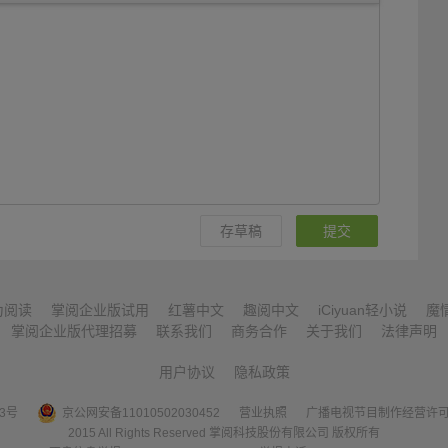
存草稿
提交
为阅读
掌阅企业版试用
红薯中文
趣阅中文
iCiyuan轻小说
魔
掌阅企业版代理招募
联系我们
商务合作
关于我们
法律声明
用户协议
隐私政策
53号
京公网安备11010502030452
营业执照
广播电视节目制作经营许
2015 All Rights Reserved 掌阅科技股份有限公司 版权所有