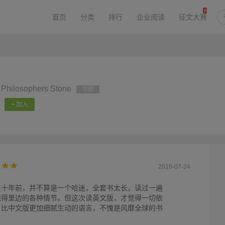
首页
分类
排行
企业阅读
征文大赛
e Philosophers Stone
书圈
+ 加入
2019-07-24
在十年前，并不算是一个哈迷，全套书太长，读过一遍
记得里边的各种情节。但这次读英文版，才觉得一切依
，比中文版更加细腻生动的语言，不愧是风靡全球的书