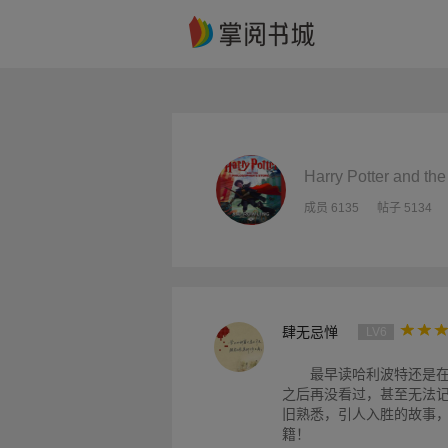
Harry Potter and th
成员 6135
帖子 5134
肆无忌惮
LV6
最早读哈利波特还是
之后再没看过，甚至无法
旧熟悉，引人入胜的故事
籍！