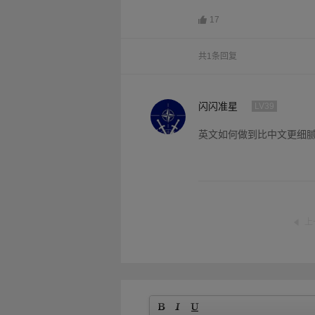
17
共1条回复
闪闪准星
LV39
英文如何做到比中文更细
上