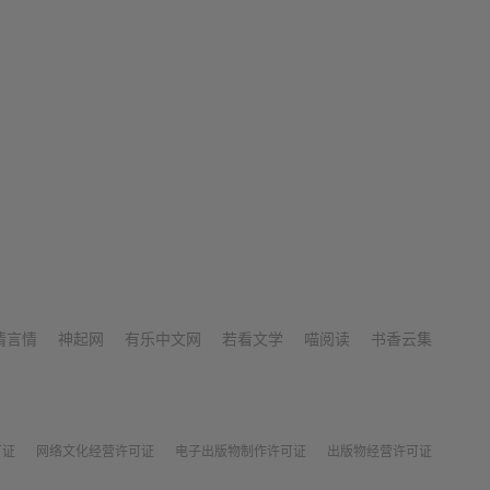
情言情
神起网
有乐中文网
若看文学
喵阅读
书香云集
可证
网络文化经营许可证
电子出版物制作许可证
出版物经营许可证