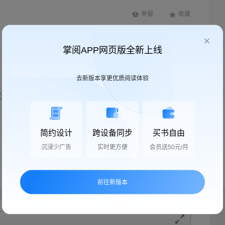
举报
收藏
按时间顺序
只看楼主
掌阅APP网页版全新上线
2024-03-24
去新版本享更优质阅读体验
腻生动？那是翻译者的失败，仅此而已。
回复
简约设计
跨设备同步
买书自由
沉浸少广告
实时更方便
会员送50元/月
一页
1
下一页
前往新版本