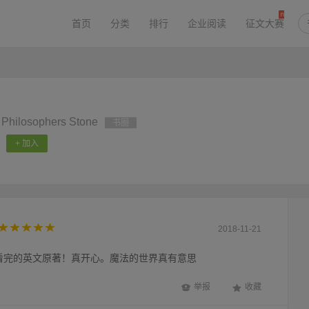
首页
分类
排行
企业阅读
征文大赛
e Philosophers Stone
书圈
+ 加入
2018-11-21
正看完的英文原著！真开心。魔法的世界真有意思
举报
收藏