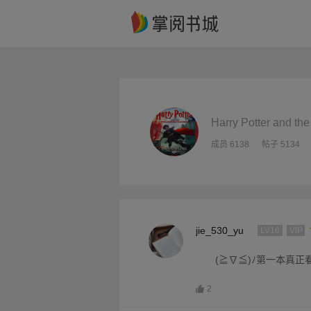
Harry Potter and th
成员 6138
帖子 5134
jie_530_yu
LV16
VIP
(≧∇≦)ﾉ第一本真
2