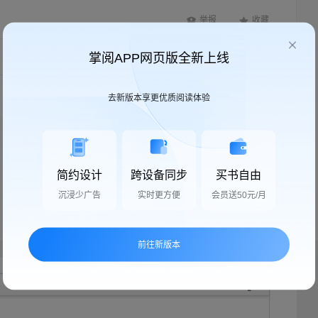
举报
收藏
掌阅APP网页版全新上线
按时间顺序
只看楼主
去新版本享更优质阅读体验
简约设计
跨设备同步
买书自由
沉浸少广告
实时更方便
会员送50元/月
前往新版本