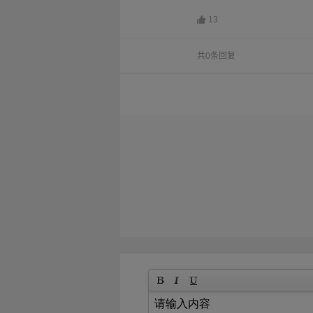
13
共0条回复