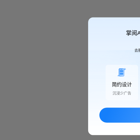
掌阅
去
简约设计
沉浸少广告