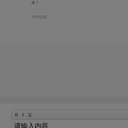
3
共0条回复