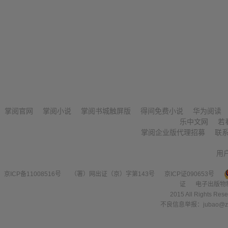
掌阅官网
掌阅小说
掌阅书城触屏版
得间免费小说
华为阅读
乐中文网
若
掌阅企业版代理招募
联
用
京ICP备11008516号
（署）网出证（京）字第143号
京ICP证090653号
证
电子出版物
2015 All Right
不良信息举报：jubao@zha