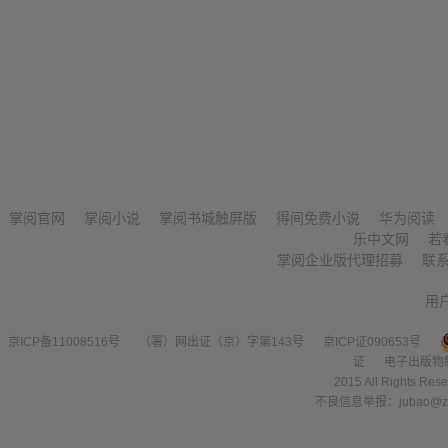
掌阅官网
掌阅小说
掌阅书城触屏版
得间免费小说
华为阅读
乐中文网
若
掌阅企业版代理招募
联
用
京ICP备11008516号
（署）网出证（京）字第143号
京ICP证090653号
证
电子出版物
2015 All Right
不良信息举报：jubao@zha