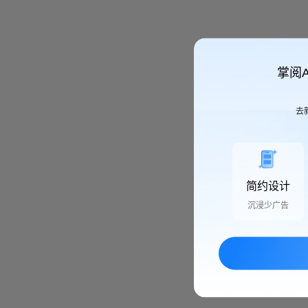
掌阅
去
简约设计
沉浸少广告