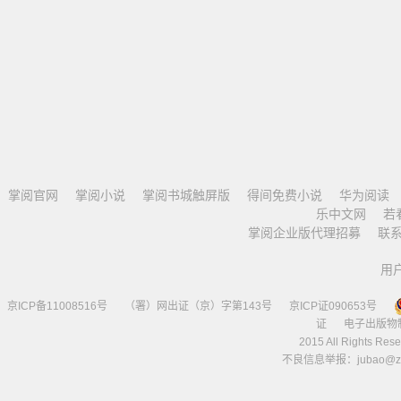
掌阅官网
掌阅小说
掌阅书城触屏版
得间免费小说
华为阅读
乐中文网
若
掌阅企业版代理招募
联
用
京ICP备11008516号
（署）网出证（京）字第143号
京ICP证090653号
证
电子出版物
2015 All Right
不良信息举报：jubao@zha