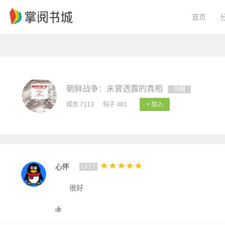
首页
朝鲜战争：未曾透露的真相
书圈
成员 7113
帖子 481
+ 加入
心怀
LV17
很好