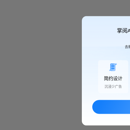
掌阅
去
简约设计
沉浸少广告