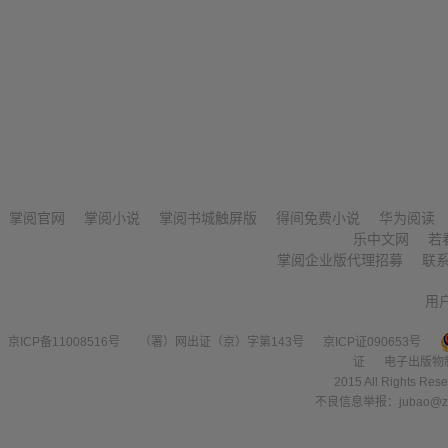
掌阅官网
掌阅小说
掌阅书城触屏版
得间免费小说
华为阅读
乐中文网
若
掌阅企业版代理招募
联
用
京ICP备11008516号
（署）网出证（京）字第143号
京ICP证090653号
证
电子出版物
2015 All Right
不良信息举报：jubao@zha