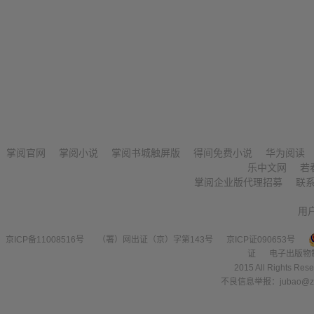
掌阅官网
掌阅小说
掌阅书城触屏版
得间免费小说
华为阅读
乐中文网
若
掌阅企业版代理招募
联
用
京ICP备11008516号
（署）网出证（京）字第143号
京ICP证090653号
证
电子出版物
2015 All Right
不良信息举报：jubao@zha