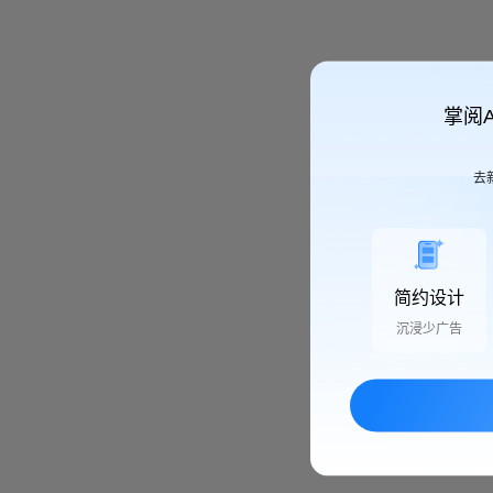
掌阅
去
简约设计
沉浸少广告