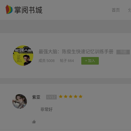
首页
最强大脑：陈俊生快速记忆训练手册
书圈
成员 5008
帖子 664
+ 加入
紫亚
LV12
非常好