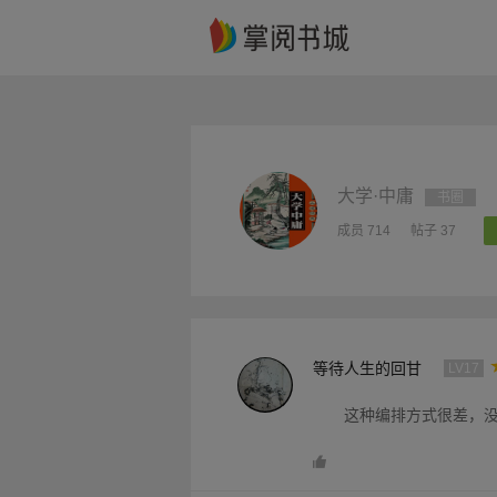
大学·中庸
书圈
成员 714
帖子 37
等待人生的回甘
LV17
这种编排方式很差，