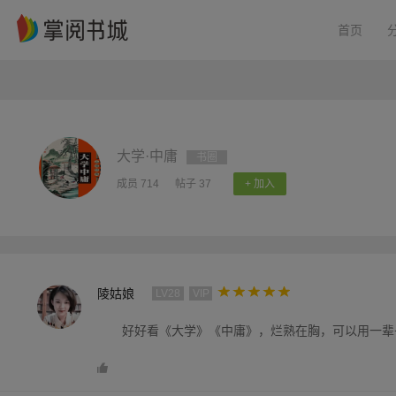
首页
大学·中庸
书圈
成员 714
帖子 37
+ 加入
陵姑娘
LV28
VIP
好好看《大学》《中庸》，烂熟在胸，可以用一辈