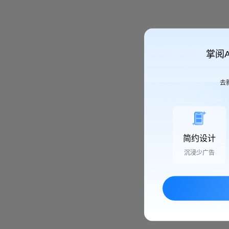
掌阅
去
简约设计
沉浸少广告