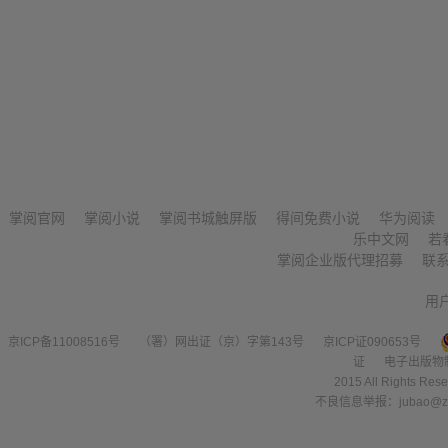
掌阅官网
掌阅小说
掌阅书城触屏版
得间免费小说
华为阅读
乐中文网
若
掌阅企业版代理招募
联
用
京ICP备11008516号
（署）网出证（京）字第143号
京ICP证090653号
证
电子出版物
2015 All Right
不良信息举报：jubao@zha