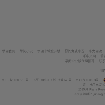
掌阅官网
掌阅小说
掌阅书城触屏版
得间免费小说
华为阅读
乐中文网
若
掌阅企业版代理招募
联
用
京ICP备11008516号
（署）网出证（京）字第143号
京ICP证090653号
证
电子出版物
2015 All Right
不良信息举报：jubao@zha