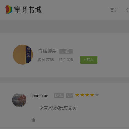
首页
白话聊斋
书圈
成员 7756
帖子 326
+ 加入
leonexus
LV31
VIP
文言文版的更有意境！