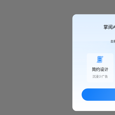
掌阅
去
简约设计
沉浸少广告