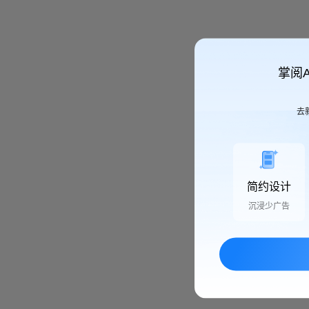
掌阅
去
简约设计
沉浸少广告