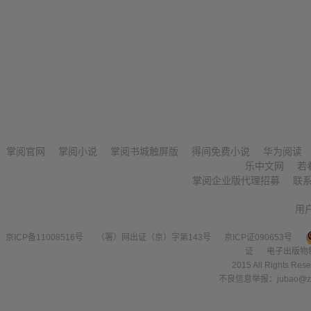
掌阅官网
掌阅小说
掌阅书城触屏版
得间免费小说
华为阅读
乐中文网
若
掌阅企业版代理招募
联
用
京ICP备11008516号
（署）网出证（京）字第143号
京ICP证090653号
证
电子出版物
2015 All Right
不良信息举报：jubao@zha