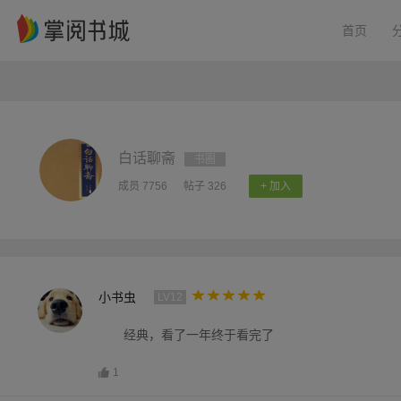
首页
白话聊斋
书圈
成员 7756
帖子 326
+ 加入
小书虫
LV12
经典，看了一年终于看完了
1