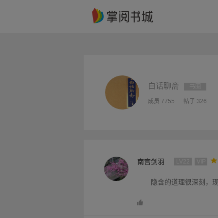
白话聊斋
书圈
成员 7755
帖子 326
南宫剑羽
LV22
VIP
隐含的道理很深刻，