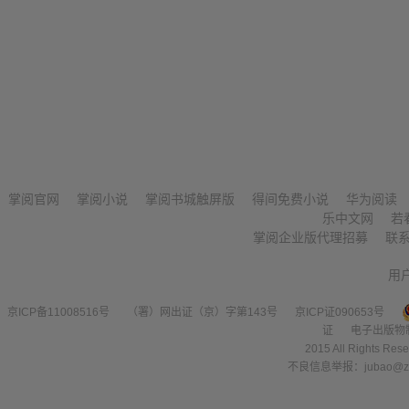
掌阅官网
掌阅小说
掌阅书城触屏版
得间免费小说
华为阅读
乐中文网
若
掌阅企业版代理招募
联
用
京ICP备11008516号
（署）网出证（京）字第143号
京ICP证090653号
证
电子出版物
2015 All Right
不良信息举报：jubao@zha