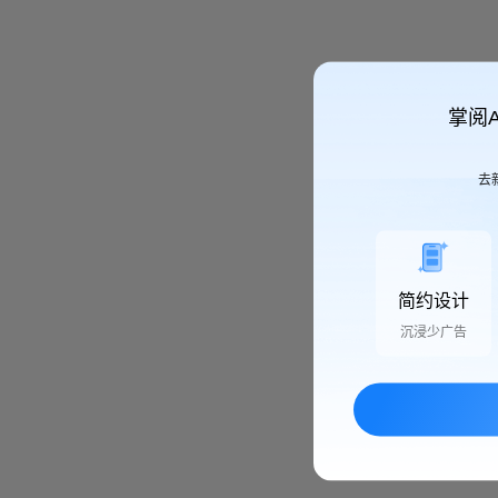
掌阅
去
简约设计
沉浸少广告