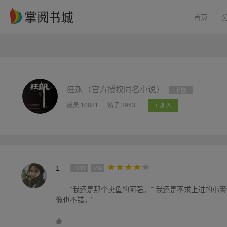
首页
狂飙（官方授权同名小说）
书圈
成员 10881
帖子 3963
+ 加入
1
LV11
VIP
“我还是那个卖鱼的阿强。”“我还是不求上进的小警察
像也不错。”