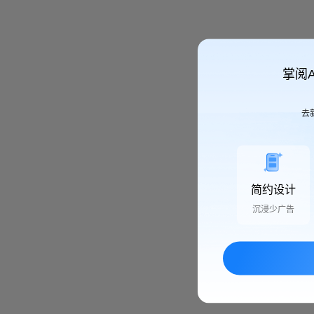
掌阅
去
简约设计
沉浸少广告