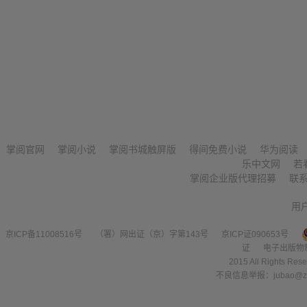
掌阅官网
掌阅小说
掌阅书城触屏版
得间免费小说
华为阅读
乐中文网
若
掌阅企业版代理招募
联
用
京ICP备11008516号
（署）网出证（京）字第143号
京ICP证090653号
证
电子出版物
2015 All Right
不良信息举报：jubao@zha