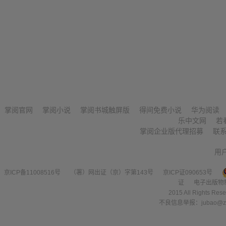
掌阅官网
掌阅小说
掌阅书城触屏版
得间免费小说
华为阅读
乐中文网
若
掌阅企业版代理招募
联
用
京ICP备11008516号
（署）网出证（京）字第143号
京ICP证090653号
证
电子出版物
2015 All Right
不良信息举报：jubao@zha