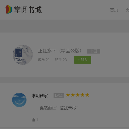
首页
正红旗下（精品公版）
书圈
成员 21
帖子 23
+ 加入
李玥雅家
LV11
戛然而止！意犹未尽！
1