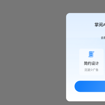
掌阅
去
简约设计
沉浸少广告