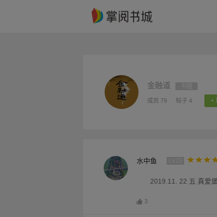
金融道
书圈
成员 79
帖子 4
+
水中鱼
LV23
2019.11. 22 五 真爱堡
3