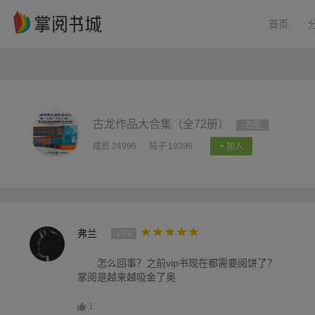
首页
古龙作品大合集（全72册）
书圈
成员 24996
帖子 19396
+ 加入
弗兰
LV9
怎么回事？之前vip书现在都需要阅饼了？
掌阅是越来越吸金了奥
1