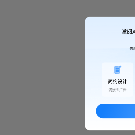
掌阅
去
简约设计
沉浸少广告