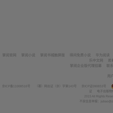
掌阅官网
掌阅小说
掌阅书城触屏版
得间免费小说
华为阅读
乐中文网
若
掌阅企业版代理招募
联
用
京ICP备11008516号
（署）网出证（京）字第143号
京ICP证090653号
证
电子出版物
2015 All Right
不良信息举报：jubao@zha