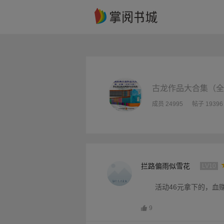
古龙作品大合集（全
成员 24995
帖子 19396
拦路偏雨似雪花
LV10
活动46元拿下的，血赚啊！
9