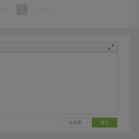
一页
1
下一页
存草稿
提交