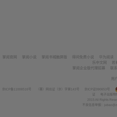
掌阅官网
掌阅小说
掌阅书城触屏版
得间免费小说
华为阅读
乐中文网
若
掌阅企业版代理招募
联
用
京ICP备11008516号
（署）网出证（京）字第143号
京ICP证090653号
证
电子出版物
2015 All Right
不良信息举报：jubao@zha