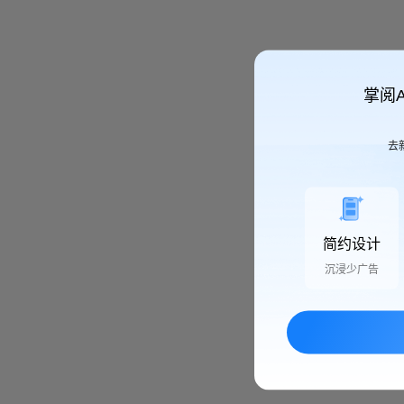
掌阅
去
简约设计
沉浸少广告