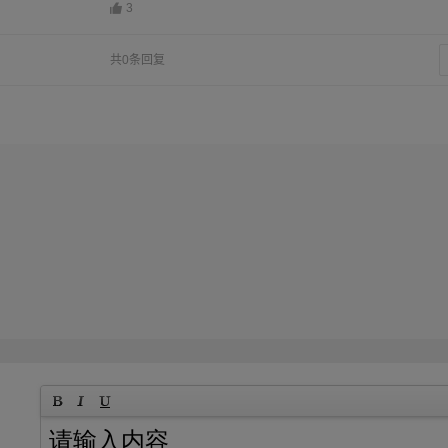
3
共0条回复