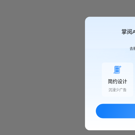
掌阅
去
简约设计
沉浸少广告