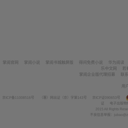
掌阅官网
掌阅小说
掌阅书城触屏版
得间免费小说
华为阅读
乐中文网
若
掌阅企业版代理招募
联
用
京ICP备11008516号
（署）网出证（京）字第143号
京ICP证090653号
证
电子出版物
2015 All Right
不良信息举报：jubao@zha