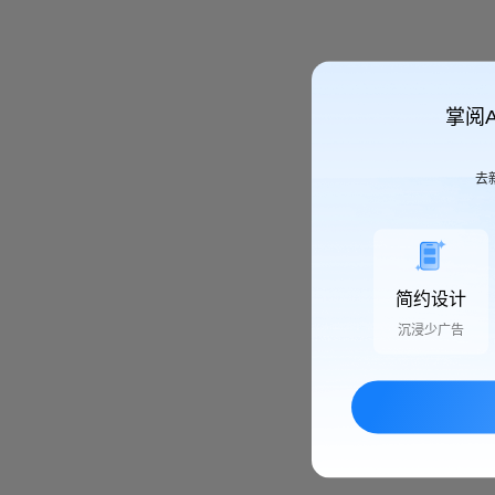
掌阅
去
简约设计
沉浸少广告