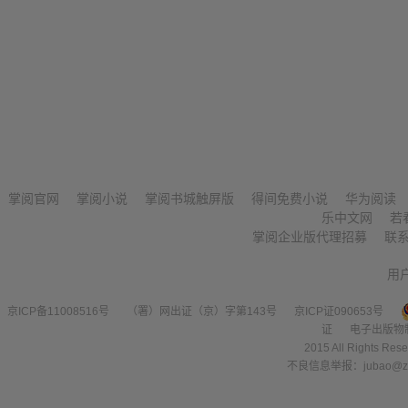
掌阅官网
掌阅小说
掌阅书城触屏版
得间免费小说
华为阅读
乐中文网
若
掌阅企业版代理招募
联
用
京ICP备11008516号
（署）网出证（京）字第143号
京ICP证090653号
证
电子出版物
2015 All Right
不良信息举报：jubao@zha