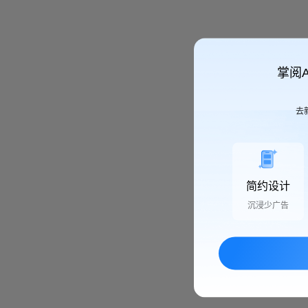
掌阅
去
简约设计
沉浸少广告