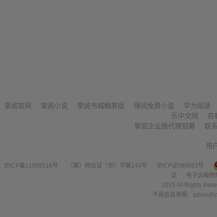
掌阅官网
掌阅小说
掌阅书城触屏版
得间免费小说
华为阅读
乐中文网
若
掌阅企业版代理招募
联
用
京ICP备11008516号
（署）网出证（京）字第143号
京ICP证090653号
证
电子出版物
2015 All Right
不良信息举报：jubao@zha