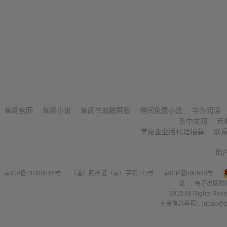
掌阅官网
掌阅小说
掌阅书城触屏版
得间免费小说
华为阅读
乐中文网
若
掌阅企业版代理招募
联
用
京ICP备11008516号
（署）网出证（京）字第143号
京ICP证090653号
证
电子出版物
2015 All Right
不良信息举报：jubao@zha