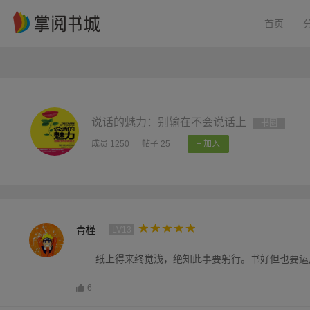
首页
说话的魅力：别输在不会说话上
书圈
成员 1250
帖子 25
+ 加入
青槿
LV13
纸上得来终觉浅，绝知此事要躬行。书好但也要运
6