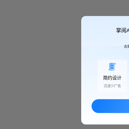
掌阅
去
简约设计
沉浸少广告