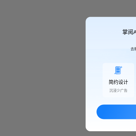
掌阅
去
简约设计
沉浸少广告