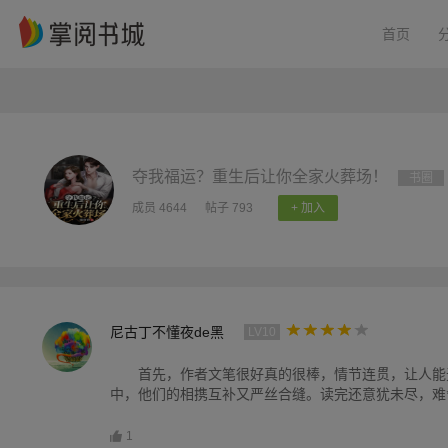
首页
夺我福运？重生后让你全家火葬场！
书圈
成员 4644
帖子 793
+ 加入
尼古丁不懂夜de黑
LV10
首先，作者文笔很好真的很棒，情节连贯，让人能
中，他们的相携互补又严丝合缝。读完还意犹未尽，难
1