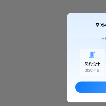
掌阅
去
简约设计
沉浸少广告