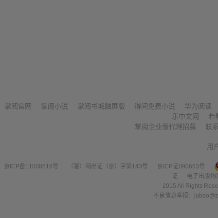
掌阅官网
掌阅小说
掌阅书城触屏版
得间免费小说
华为阅读
乐中文网
若
掌阅企业版代理招募
联
用
京ICP备11008516号
（署）网出证（京）字第143号
京ICP证090653号
证
电子出版物
2015 All Right
不良信息举报：jubao@zha