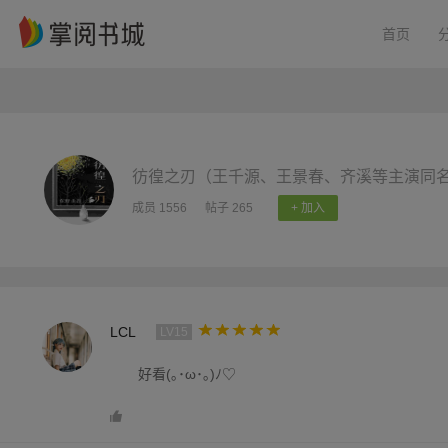
首页
彷徨之刃（王千源、王景春、齐溪等主演同名
成员 1556
帖子 265
+ 加入
LCL
LV15
好看(｡･ω･｡)ﾉ♡