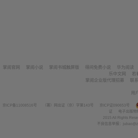
掌阅官网
掌阅小说
掌阅书城触屏版
得间免费小说
华为阅读
乐中文网
若
掌阅企业版代理招募
联
用
京ICP备11008516号
（署）网出证（京）字第143号
京ICP证090653号
证
电子出版物
2015 All Right
不良信息举报：jubao@zha