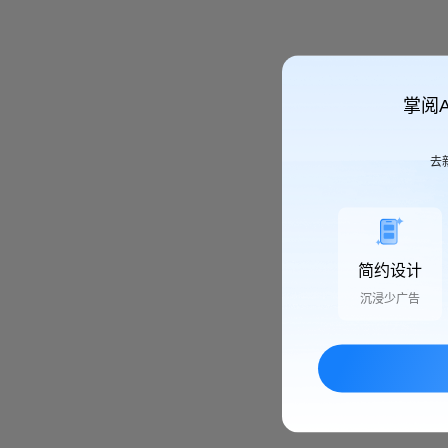
掌阅
去
简约设计
沉浸少广告