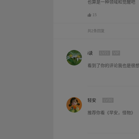
也算是一种领域和觉醒吧
15
共2条回复
i读
LV21
VIP
看到了你的评论我也是很想
轻安
LV30
推荐你看《早安，怪物》