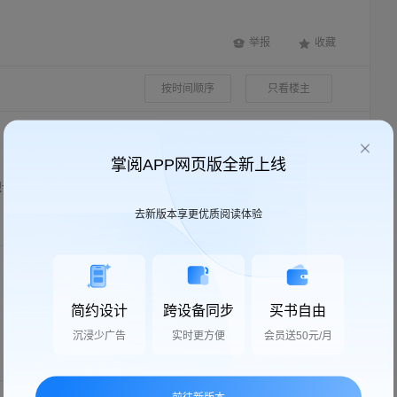
举报
收藏
按时间顺序
只看楼主
2023-10-26
掌阅APP网页版全新上线
读这本书了[呲牙]
去新版本享更优质阅读体验
回复
2025-09-14
简约设计
跨设备同步
买书自由
沉浸少广告
实时更方便
会员送50元/月
回复