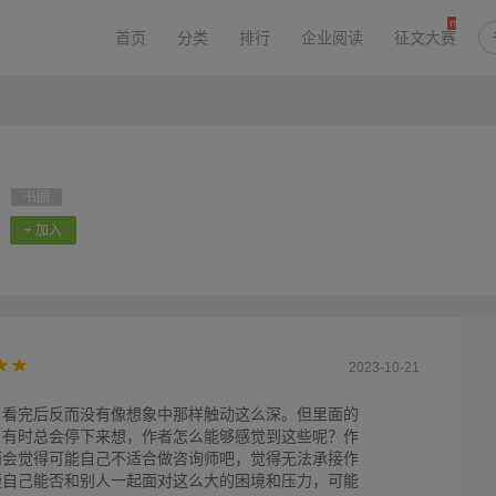
首页
分类
排行
企业阅读
征文大赛
书圈
+ 加入
2023-10-21
，看完后反而没有像想象中那样触动这么深。但里面的
，有时总会停下来想，作者怎么能够感觉到这些呢？作
而会觉得可能自己不适合做咨询师吧，觉得无法承接作
疑自己能否和别人一起面对这么大的困境和压力，可能