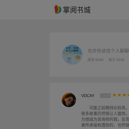
也许你该找个人聊聊
成员 6049
帖子 3536
VDCAY
LV14
可能之前期待比较高
很多故事仍然很让人震惊
为想成为咨询师的我，反
者所承接和遇到的，也怀