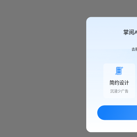
掌阅
去
简约设计
沉浸少广告