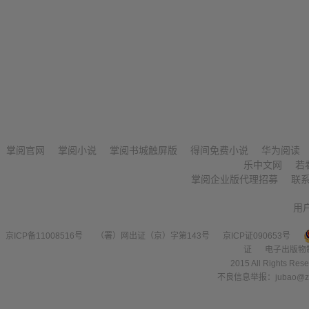
掌阅官网
掌阅小说
掌阅书城触屏版
得间免费小说
华为阅读
乐中文网
若
掌阅企业版代理招募
联
用
京ICP备11008516号
（署）网出证（京）字第143号
京ICP证090653号
证
电子出版物
2015 All Right
不良信息举报：jubao@zha