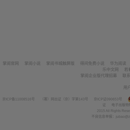
掌阅官网
掌阅小说
掌阅书城触屏版
得间免费小说
华为阅读
乐中文网
若
掌阅企业版代理招募
联
用
京ICP备11008516号
（署）网出证（京）字第143号
京ICP证090653号
证
电子出版物
2015 All Right
不良信息举报：jubao@zha