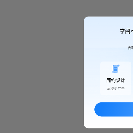
掌阅
去
简约设计
沉浸少广告