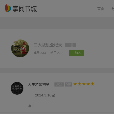
首页
三大战役全纪录
书圈
成员 333
帖子 279
+ 加入
人生若如初见
LV16
VIP
2024.3.10完
1