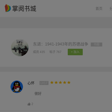
首页
东进：1941-1943年的苏德战争
书圈
成员 435
帖子 767
+ 加入
心怀
LV17
很好
2