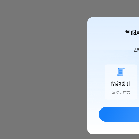
掌阅
去
简约设计
沉浸少广告