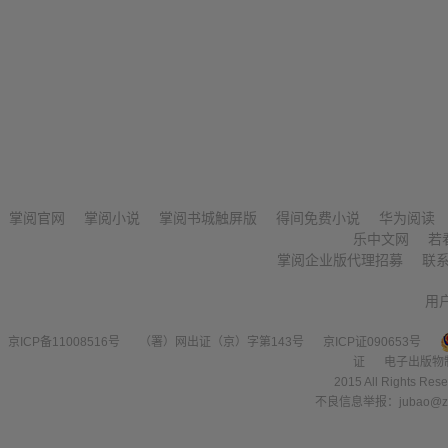
掌阅官网
掌阅小说
掌阅书城触屏版
得间免费小说
华为阅读
乐中文网
若
掌阅企业版代理招募
联
用
京ICP备11008516号
（署）网出证（京）字第143号
京ICP证090653号
证
电子出版物
2015 All Right
不良信息举报：jubao@zha