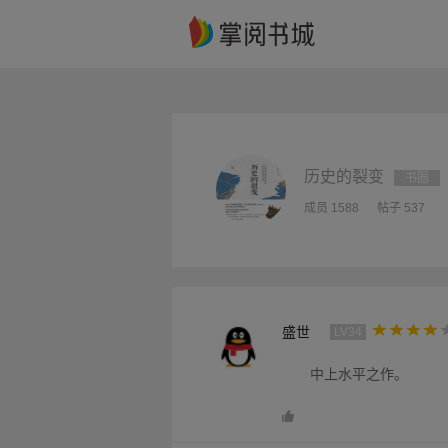
历史的裂变
书圈
成员 1588
帖子 537
盛世
LV34
中上水平之作。