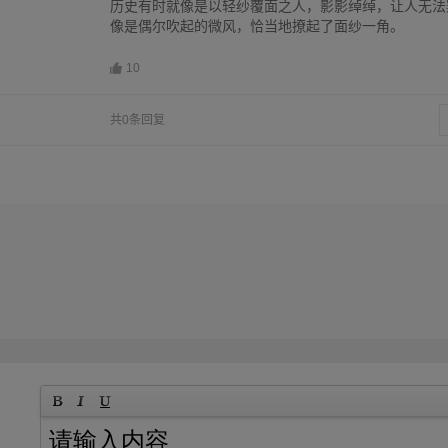
历史有时就像是以轻纱覆面之人，影影绰绰，让人无法
像是偶尔吹起的微风，恰当地撩起了面纱一角。
10
共0条回复