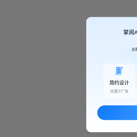
掌阅
去
简约设计
沉浸少广告