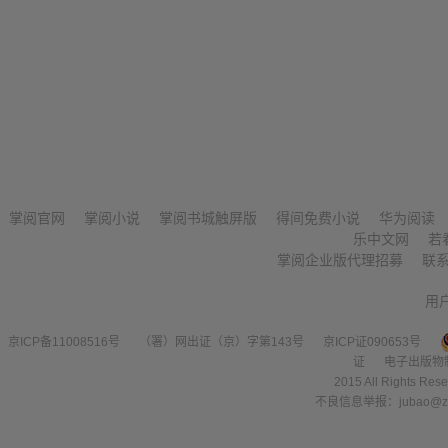
掌阅官网
掌阅小说
掌阅书城触屏版
得间免费小说
华为阅读
乐中文网
若
掌阅企业版代理招募
联
用
京ICP备11008516号
（署）网出证（京）字第143号
京ICP证090653号
证
电子出版物
2015 All Right
不良信息举报：jubao@zha