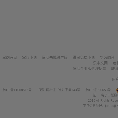
掌阅官网
掌阅小说
掌阅书城触屏版
得间免费小说
华为阅读
乐中文网
若
掌阅企业版代理招募
联
用
京ICP备11008516号
（署）网出证（京）字第143号
京ICP证090653号
证
电子出版物
2015 All Right
不良信息举报：jubao@zha