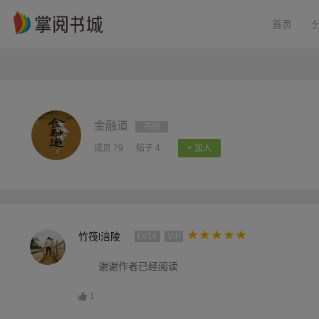
首页
金融道
书圈
成员 79
帖子 4
+ 加入
竹筏l涪陵
LV16
VIP
谢谢作者已经阅读
1