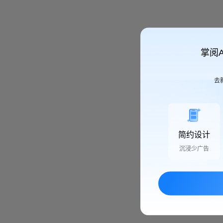
掌阅
去
简约设计
沉浸少广告